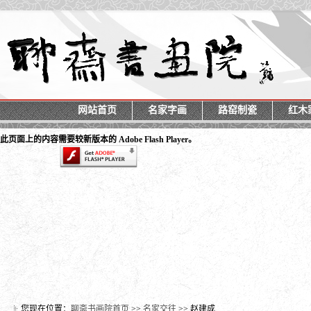
网站首页
名家字画
路窑制瓷
红木
此页面上的内容需要较新版本的 Adobe Flash Player。
您现在位置：
聊斋书画院首页
>>
名家交往
>> 赵建成