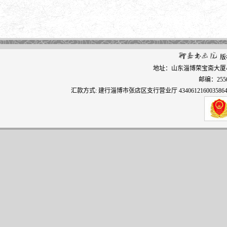
版
地址：山东淄博荣宝斋大厦406 电
邮编：255000
汇款方式: 建行淄博市张店区支行营业厅 4340612160035864