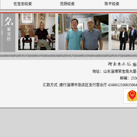
任宝忠绘瓷
范扬绘瓷
陈平绘瓷
版
地址：山东淄博荣宝斋大厦406 电
邮编：255000
汇款方式: 建行淄博市张店区支行营业厅 4340612160035864